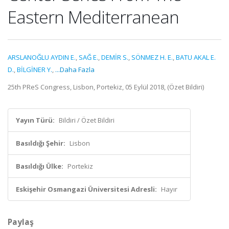
Eastern Mediterranean
ARSLANOĞLU AYDIN E.
,
SAĞ E.
,
DEMİR S.
,
SÖNMEZ H. E.
,
BATU AKAL E.
D.
,
BİLGİNER Y.
,
...Daha Fazla
25th PReS Congress, Lisbon, Portekiz, 05 Eylül 2018, (Özet Bildiri)
Yayın Türü:
Bildiri / Özet Bildiri
Basıldığı Şehir:
Lisbon
Basıldığı Ülke:
Portekiz
Eskişehir Osmangazi Üniversitesi Adresli:
Hayır
Paylaş