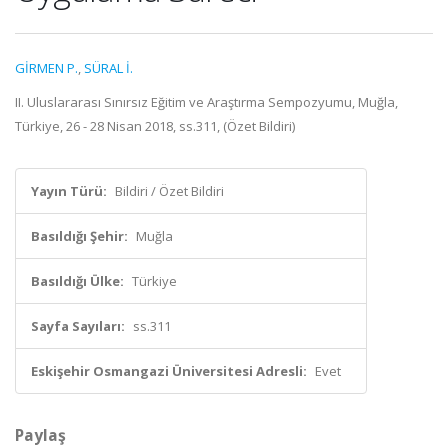
GİRMEN P.
,
SÜRAL İ.
II. Uluslararası Sınırsız Eğitim ve Araştırma Sempozyumu, Muğla,
Türkiye, 26 - 28 Nisan 2018, ss.311, (Özet Bildiri)
Yayın Türü:
Bildiri / Özet Bildiri
Basıldığı Şehir:
Muğla
Basıldığı Ülke:
Türkiye
Sayfa Sayıları:
ss.311
Eskişehir Osmangazi Üniversitesi Adresli:
Evet
Paylaş