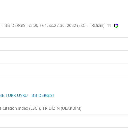
DERGISI, cilt.9, sa.1, ss.27-36, 2022 (ESCI, TRDizin)
NE-TURK UYKU TBB DERGISI
 Citation Index (ESCI), TR DİZİN (ULAKBİM)