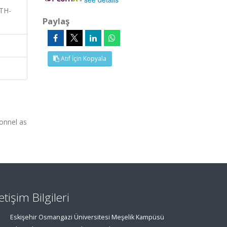
LTH-
Paylaş
Atıf İçin Kopyala
onnel as
letişim Bilgileri
Eskişehir Osmangazi Üniversitesi Meşelik Kampüsü