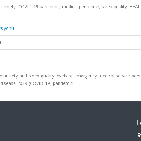
 anxiety, COVID-19 pandemic, medical personnel, sleep quality, HEA
ksiyonu
t
 anxiety and sleep quality levels of emergency medical service pers
us disease-2019 (COVID-19) pandemic.
İ