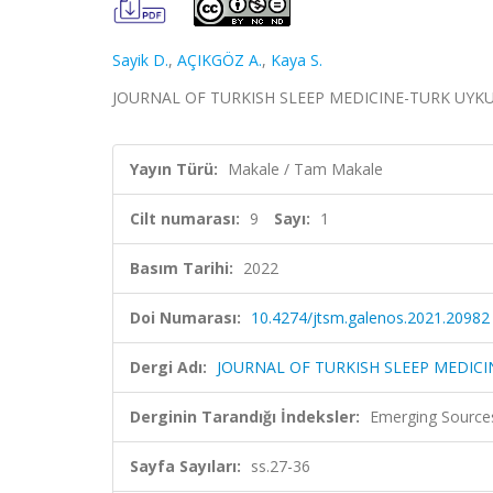
Sayik D.
,
AÇIKGÖZ A.
,
Kaya S.
JOURNAL OF TURKISH SLEEP MEDICINE-TURK UYKU TBB 
Yayın Türü:
Makale / Tam Makale
Cilt numarası:
9
Sayı:
1
Basım Tarihi:
2022
Doi Numarası:
10.4274/jtsm.galenos.2021.20982
Dergi Adı:
JOURNAL OF TURKISH SLEEP MEDICI
Derginin Tarandığı İndeksler:
Emerging Sources
Sayfa Sayıları:
ss.27-36