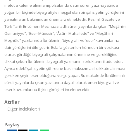
metotla kaleme alınmamış olsalar da uzun süren yazı hayatında
yoğun bir biçimde biyografiyle meşgul olan bir şahsiyetin görüşlerini
yansıtmaları bakımından önem arz etmektedir. Resimli Gazete ve
Türk Tarih Encümeni Mecmuası adlı süreli yayınlarda çıkan “Meşâhir-i
Osmaniyye”, “Eser-Müessir”, “Âsâr-ı Muhallede” ve “Meşâhir-i
Meçhûle” yazılarında İbnülemin, ‘biyografi’ ve ‘eser’ kavramlarına
dair görüşlerini dile getirir. Eslafa gösterilen hürmetin bir vesikası
olarak gördüğü biyografi çalışmalarının önemine ve gerekliliğine
dikkat çeken İbnülemin, biyografi yazmanın zorluklarını ifade eder.
Ayrıca edebî şahsiyetin şöhretine bakılmaksızın asıl dikkate alınması
gereken şeyin eser olduğuna vurgu yapar. Bu makalede İbnülemin’in
süreli yayınlarda çıkan yazılarına dayalı olarak onun biyografi ve
eser kavramlarına ilişkin görüşleri incelenecektir.
Atıflar
Diğer İndeksler: 1
Paylaş