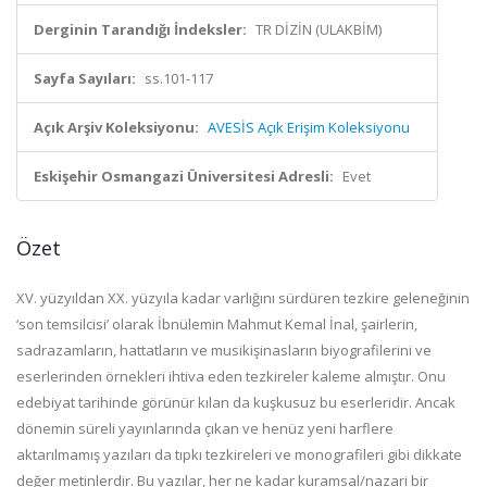
Derginin Tarandığı İndeksler:
TR DİZİN (ULAKBİM)
Sayfa Sayıları:
ss.101-117
Açık Arşiv Koleksiyonu:
AVESİS Açık Erişim Koleksiyonu
Eskişehir Osmangazi Üniversitesi Adresli:
Evet
Özet
XV. yüzyıldan XX. yüzyıla kadar varlığını sürdüren tezkire geleneğinin
‘son temsilcisi’ olarak İbnülemin Mahmut Kemal İnal, şairlerin,
sadrazamların, hattatların ve musikişinasların biyografilerini ve
eserlerinden örnekleri ihtiva eden tezkireler kaleme almıştır. Onu
edebiyat tarihinde görünür kılan da kuşkusuz bu eserleridir. Ancak
dönemin süreli yayınlarında çıkan ve henüz yeni harflere
aktarılmamış yazıları da tıpkı tezkireleri ve monografileri gibi dikkate
değer metinlerdir. Bu yazılar, her ne kadar kuramsal/nazari bir