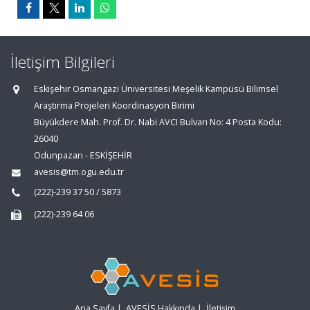
İletişim Bilgileri
Eskişehir Osmangazi Üniversitesi Meşelik Kampüsü Bilimsel
Araştırma Projeleri Koordinasyon Birimi
Büyükdere Mah. Prof. Dr. Nabi AVCI Bulvarı No: 4 Posta Kodu:
26040
Odunpazarı - ESKİŞEHİR
avesis@tm.ogu.edu.tr
(222)-239 37 50 / 5873
(222)-239 64 06
Ana Sayfa
|
AVESİS Hakkında
|
İletişim