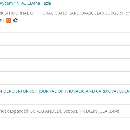
Aydemir N. A.
,
...Daha Fazla
KISH JOURNAL OF THORACIC AND CARDIOVASCULAR SURGERY, cilt
in)
I DERGISI-TURKISH JOURNAL OF THORACIC AND CARDIOVASCULA
n Index Expanded (SCI-EXPANDED), Scopus, TR DİZİN (ULAKBİM)