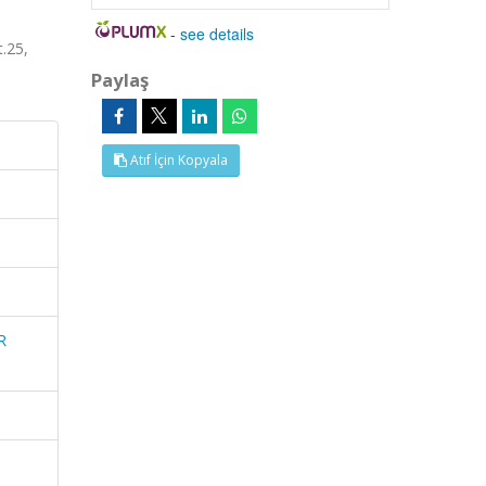
-
see details
.25,
Paylaş
Atıf İçin Kopyala
R