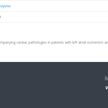
ksiyonu
t
panying cardiac pathologies in patients with left atrial isomerism a
İ