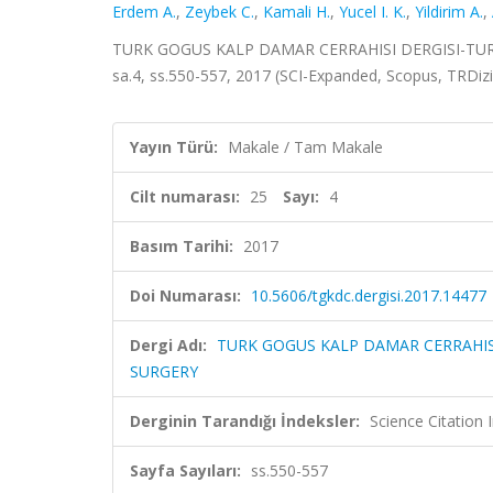
Erdem A.
,
Zeybek C.
,
Kamali H.
,
Yucel I. K.
,
Yildirim A.
,
TURK GOGUS KALP DAMAR CERRAHISI DERGISI-TUR
sa.4, ss.550-557, 2017 (SCI-Expanded, Scopus, TRDiz
Yayın Türü:
Makale / Tam Makale
Cilt numarası:
25
Sayı:
4
Basım Tarihi:
2017
Doi Numarası:
10.5606/tgkdc.dergisi.2017.14477
Dergi Adı:
TURK GOGUS KALP DAMAR CERRAHIS
SURGERY
Derginin Tarandığı İndeksler:
Science Citatio
Sayfa Sayıları:
ss.550-557