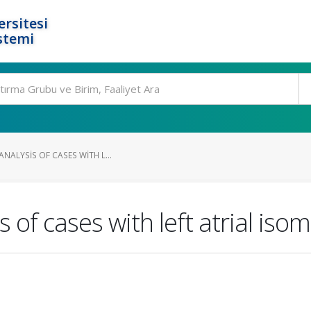
rsitesi
stemi
ANALYSIS OF CASES WITH L...
s of cases with left atrial iso