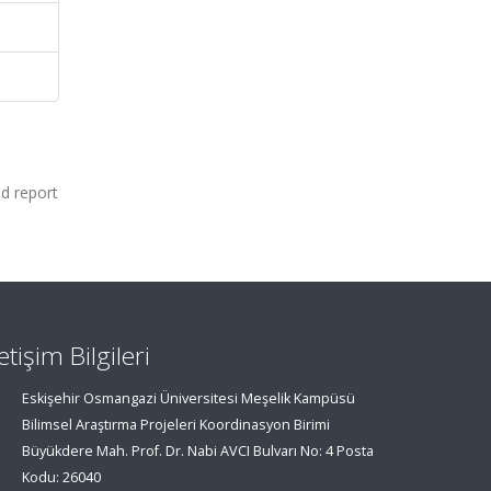
nd report
letişim Bilgileri
Eskişehir Osmangazi Üniversitesi Meşelik Kampüsü
Bilimsel Araştırma Projeleri Koordinasyon Birimi
Büyükdere Mah. Prof. Dr. Nabi AVCI Bulvarı No: 4 Posta
Kodu: 26040