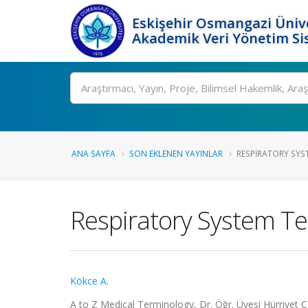
Eskişehir Osmangazi Ünive
Akademik Veri Yönetim Si
Ara
ANA SAYFA
SON EKLENEN YAYINLAR
RESPIRATORY SY
Respiratory System T
Kökce A.
A to Z Medical Terminology, Dr. Öğr. Üyesi Hürriyet 