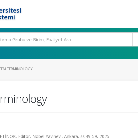
rsitesi
stemi
STEM TERMINOLOGY
erminology
ÇETİNOK, Editör, Nobel Yayınevi, Ankara, ss.49-59, 2025