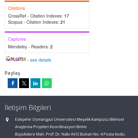
Citations
CrossRef - Citation Indexes:
17
Scopus - Citation Indexes:
21
Captures
Mendeley - Readers:
2
-
see details
Paylaş
İletişim Bilgileri
Eskişehir Osmangazi Üniversitesi Meşelik Kampüsü Bilimsel
Araştırma Projeleri Koordinasyon Birimi
Büyükdere Mah. Prof. Dr. Nabi AVCI Bulvarı No: 4 Posta Kodu: