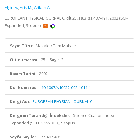
Algin A.
,
Arik M.
,
Arikan A.
EUROPEAN PHYSICAL JOURNAL C, cilt.25, sa.3, ss.487-491, 2002 (SCI-
Expanded, Scopus)
Yayın Türü:
Makale / Tam Makale
Cilt numarası:
25
Sayı:
3
Basım Tarihi:
2002
Doi Numarası:
10.1007/s10052-002-1011-1
Dergi Adı:
EUROPEAN PHYSICAL JOURNAL C
Derginin Tarandığı İndeksler:
Science Citation Index
Expanded (SCI-EXPANDED), Scopus
Sayfa Sayıları:
ss.487-491