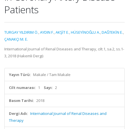
Patients
TURGAY YILDIRIM Ö.
,
AYDIN F.
,
AKŞİT E.
,
HÜSEYİNOĞLU A.
,
DAĞTEKİN E.
,
ÇANAKÇI M. E.
International Journal of Renal Diseases and Therapy, cilt.1, sa.2, ss.1-
3, 2018 (Hakemli Dergi)
Yayın Türü:
Makale / Tam Makale
Cilt numarası:
1
Sayı:
2
Basım Tarihi:
2018
Dergi Adı:
International Journal of Renal Diseases and
Therapy