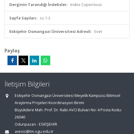
Derginin Tarandığı İndeksler:
Index Copernicus
Sayfa Sayıları:
ss.1-3
Eskişehir Osmangazi Üniversitesi Adresli:
Evet
Paylaş
İletişim Bilgileri
Eskişehir Osmangazi Üniversitesi Meşelik Kampüsü Bilimsel
Araştırma Projeleri Koordinasyon Birimi
Büyükdere Mah. Prof. Dr. Nabi AVCI Bulvarı No: 4 Posta Kodu:
26040
Odunpazarı - ESKİŞEHİR
avesis@tm.ogu.edu.tr