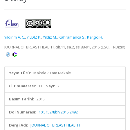
Yildirim A. C.
,
YILDIZ P.
,
Yildiz M.
,
Kahramanca S.
,
Kargici H.
JOURNAL OF BREAST HEALTH, cilt.11, sa.2, ss.88-91, 2015 (ESCI, TRDizin)
Yayın Türü:
Makale / Tam Makale
Cilt numarası:
11
Sayı:
2
Basım Tarihi:
2015
Doi Numarası:
10.5152/tjbh.2015.2492
Dergi Adı:
JOURNAL OF BREAST HEALTH