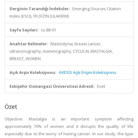
Derginin Tarandığı İndeksler:
Emerging Sources Citation
Index (ESCI), TR DİZİN (ULAKBİM)
Sayfa Sayıları:
ss.88-91
Anahtar Kelimeler:
Mastodynia, breast cancer,
ultrasonography, mammography, CYCLICAL MASTALGIA,
BREAST, WOMEN
Açık Arşiv Koleksiyonu:
AVESİS Açık Erişim Koleksiyonu
Eskişehir Osmangazi Üniversitesi Adresli:
Evet
Özet
Objective: Mastalgia is an important symptom affecting
approximately 70% of women and it disrupts the quality of life
especially due to the worry of having cancer. In our study, the type