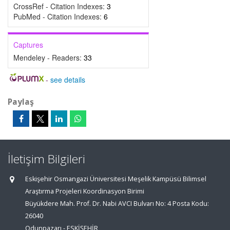
CrossRef - Citation Indexes:
3
PubMed - Citation Indexes:
6
Captures
Mendeley - Readers:
33
-
see details
Paylaş
İletişim Bilgileri
Eskişehir Osmangazi Üniversitesi Meşelik Kampüsü Bilimsel
Araştırma Projeleri Koordinasyon Birimi
Büyükdere Mah. Prof. Dr. Nabi AVCI Bulvarı No: 4 Posta Kodu:
26040
Odunpazarı - ESKİŞEHİR