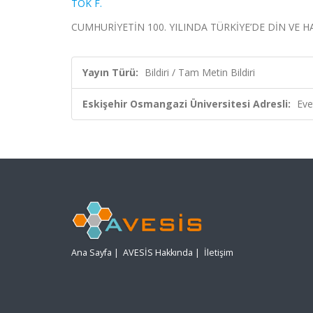
TOK F.
CUMHURİYETİN 100. YILINDA TÜRKİYE’DE DİN VE HA
Yayın Türü:
Bildiri / Tam Metin Bildiri
Eskişehir Osmangazi Üniversitesi Adresli:
Eve
Ana Sayfa
|
AVESİS Hakkında
|
İletişim