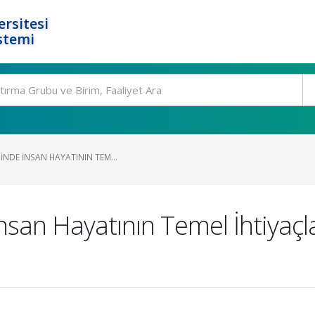
rsitesi
stemi
INDE İNSAN HAYATININ TEM...
nsan Hayatının Temel İhtiyaçl