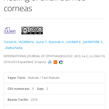
corneas
Tuncel N.
,
YILDIRIM N.
,
Gurer F.
,
Basmak H.
,
UZUNER K.
,
ŞAHİNTÜRK V.
,
...Daha Fazla
INTERNATIONAL JOURNAL OF OPHTHALMOLOGY, cilt.9, sa.2, ss.204-210,
2016 (SCI-Expanded, Scopus)
Yayın Türü:
Makale / Tam Makale
Cilt numarası:
9
Sayı:
2
Basım Tarihi:
2016