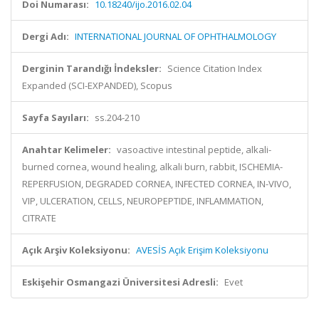
Doi Numarası:
10.18240/ijo.2016.02.04
Dergi Adı:
INTERNATIONAL JOURNAL OF OPHTHALMOLOGY
Derginin Tarandığı İndeksler:
Science Citation Index
Expanded (SCI-EXPANDED), Scopus
Sayfa Sayıları:
ss.204-210
Anahtar Kelimeler:
vasoactive intestinal peptide, alkali-
burned cornea, wound healing, alkali burn, rabbit, ISCHEMIA-
REPERFUSION, DEGRADED CORNEA, INFECTED CORNEA, IN-VIVO,
VIP, ULCERATION, CELLS, NEUROPEPTIDE, INFLAMMATION,
CITRATE
Açık Arşiv Koleksiyonu:
AVESİS Açık Erişim Koleksiyonu
Eskişehir Osmangazi Üniversitesi Adresli:
Evet