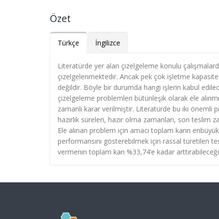
Özet
Türkçe
İngilizce
Literatürde yer alan çizelgeleme konulu çalışmalarda
çizelgelenmektedir. Ancak pek çok işletme kapasite k
değildir. Böyle bir durumda hangi işlerin kabul edil
çizelgeleme problemleri bütünleşik olarak ele alınmı
zamanlı karar verilmiştir. Literatürde bu iki önemli 
hazırlık süreleri, hazır olma zamanları, son teslim
Ele alınan problem için amacı toplam karın enbüyük
performansını gösterebilmek için rassal türetilen tes
vermenin toplam karı %33,74’e kadar arttırabileceğ