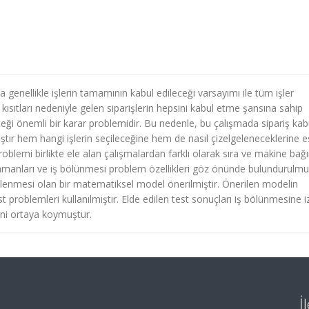
 genellikle işlerin tamamının kabul edileceği varsayımı ile tüm işler
ısıtları nedeniyle gelen siparişlerin hepsini kabul etme şansına sahip
eceği önemli bir karar problemidir. Bu nedenle, bu çalışmada sipariş kab
ştır hem hangi işlerin seçileceğine hem de nasıl çizelgeleneceklerine e
problemi birlikte ele alan çalışmalardan farklı olarak sıra ve makine bağı
 zamanları ve iş bölünmesi problem özellikleri göz önünde bulundurulmu
lenmesi olan bir matematiksel model önerilmiştir. Önerilen modelin
t problemleri kullanılmıştır. Elde edilen test sonuçları iş bölünmesine i
ini ortaya koymuştur.
İ