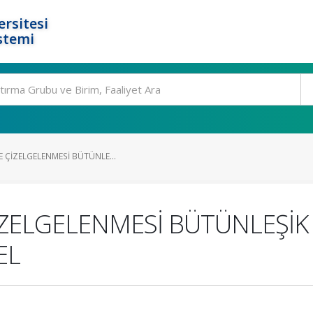
rsitesi
stemi
E ÇİZELGELENMESİ BÜTÜNLE...
İZELGELENMESİ BÜTÜNLEŞİK 
EL