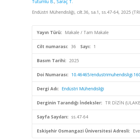
Tutumlu B.
,
Saraç T.
Endüstri Mühendisliği, cilt.36, sa.1, ss.47-64, 2025 (T
Yayın Türü:
Makale / Tam Makale
Cilt numarası:
36
Sayı:
1
Basım Tarihi:
2025
Doi Numarası:
10.46465/endustrimuhendisligi.1
Dergi Adı:
Endüstri Mühendisliği
Derginin Tarandığı İndeksler:
TR DİZİN (ULAK
Sayfa Sayıları:
ss.47-64
Eskişehir Osmangazi Üniversitesi Adresli:
Eve