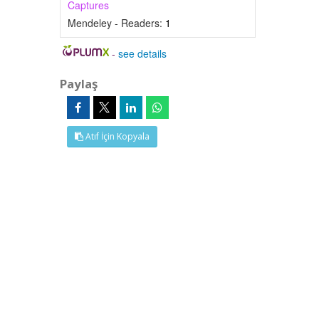
Captures
Mendeley - Readers:
1
-
see details
Paylaş
Atıf İçin Kopyala