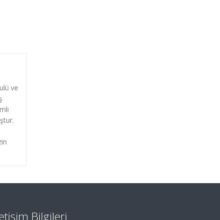
ulü ve
ş
mlı
ştur.
zin
letişim Bilgileri