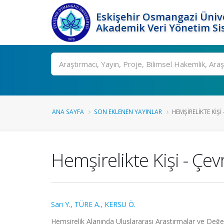
Eskişehir Osmangazi Ünive
Akademik Veri Yönetim Si
Ara
ANA SAYFA
SON EKLENEN YAYINLAR
HEMŞIRELIKTE KIŞ
Hemşirelikte Kişi - Ç
Sarı Y.
,
TÜRE A.
,
KERSU Ö.
Hemşirelik Alanında Uluslararası Araştırmalar ve Değer