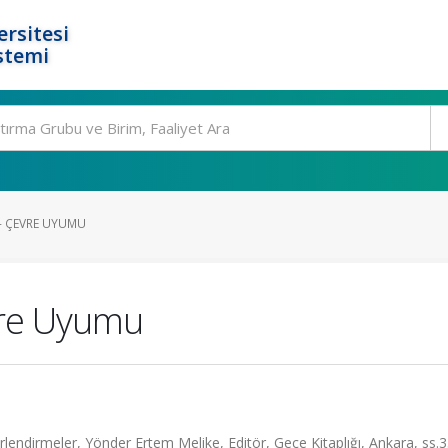
rsitesi
stemi
I - ÇEVRE UYUMU
evre Uyumu
lendirmeler, Yönder Ertem Melike, Editör, Gece Kitaplığı, Ankara, ss.3