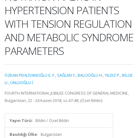
HYPERTENSION PATIENTS
WITH TENSION REGULATION
AND METABOLIC SYNDROME
PARAMETERS
ÖZKAN PEHLİVANOĞLU E. F.
,
SAĞLAN Y.
,
BALCIOĞLU H.
,
YILDIZ P.
,
BİLGE
U.
,
ÜNLÜOĞLU İ.
FOURTH INTERNATIONAL JUBILEE CONGRESS OF GENERAL MEDICINE,
Bulgaristan, 22 - 24 Kasım 2018, ss.47-48, (Özet Bildiri)
Yayın Türü:
Bildiri / Özet Bildiri
Basıldığı Ülke:
Bulgaristan