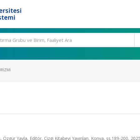
rsitesi
stemi
URIZMI
ş, Özgür Yayla, Editör, Çizgi Kitabevi Yayınları, Konya, ss.189-200, 202