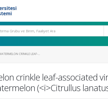
rsitesi
stemi
WATERMELON CRINKLE LEAF-...
lon crinkle leaf-associated vi
watermelon (<i>Citrullus lanatu