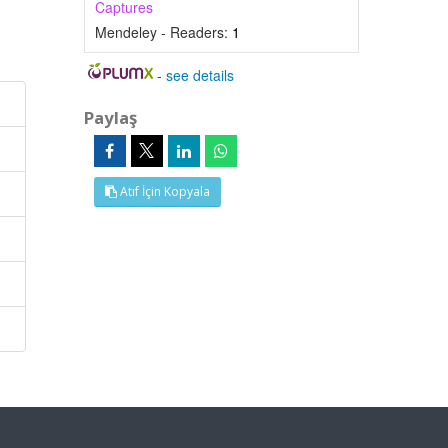
Captures
Mendeley - Readers:
1
-
see details
Paylaş
Atıf İçin Kopyala