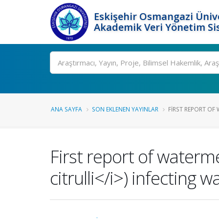
Eskişehir Osmangazi Ünive
Akademik Veri Yönetim Si
Ara
ANA SAYFA
SON EKLENEN YAYINLAR
FIRST REPORT OF 
First report of waterme
citrulli</i>) infecting 