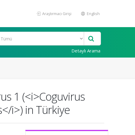
Araştırmacı Girişi
English
Detaylı Arama
rus 1 (<i>Coguvirus
s</i>) in Türkiye