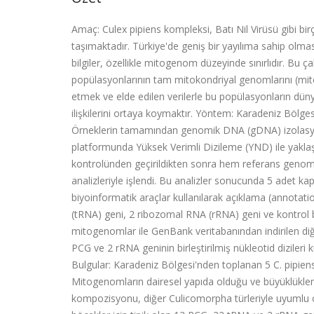
Amaç: Culex pipiens kompleksi, Batı Nil Virüsü gibi b
taşımaktadır. Türkiye'de geniş bir yayılıma sahip olma
bilgiler, özellikle mitogenom düzeyinde sınırlıdır. Bu 
popülasyonlarının tam mitokondriyal genomlarını (mito
etmek ve elde edilen verilerle bu popülasyonların dünya
ilişkilerini ortaya koymaktır. Yöntem: Karadeniz Bölges
Örneklerin tamamından genomik DNA (gDNA) izolasyonu y
platformunda Yüksek Verimli Dizileme (YND) ile yaklaş
kontrolünden geçirildikten sonra hem referans genom
analizleriyle işlendi. Bu analizler sonucunda 5 adet k
biyoinformatik araçlar kullanılarak açıklama (annotati
(tRNA) geni, 2 ribozomal RNA (rRNA) geni ve kontrol bö
mitogenomlar ile GenBank veritabanından indirilen diğer
PCG ve 2 rRNA geninin birleştirilmiş nükleotid dizileri
Bulgular: Karadeniz Bölgesi'nden toplanan 5 C. pipiens
Mitogenomların dairesel yapıda olduğu ve büyüklüklerin
kompozisyonu, diğer Culicomorpha türleriyle uyumlu o