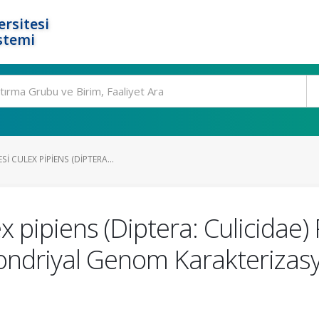
rsitesi
stemi
I CULEX PIPIENS (DIPTERA...
x pipiens (Diptera: Culicidae)
ndriyal Genom Karakterizasy