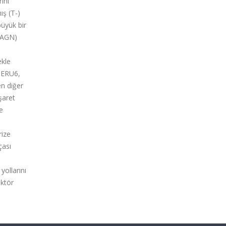
ını
ış (T-)
büyük bir
1(AGN)
ekle
, ERU6,
en diğer
şaret
e
rize
çası
yollarını
ektör