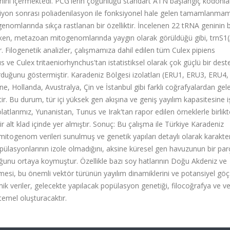
nini içermektedi. PCG'lerin çoğunluğu standart ATN başlangıç kodonlar
siyon sonrası poliadenilasyon ile fonksiyonel hale gelen tamamlanmam
enomlarında sıkça rastlanan bir özelliktir. İncelenen 22 tRNA geninin 
urken, metazoan mitogenomlarında yaygın olarak görüldüğü gibi, trnS
Filogenetik analizler, çalışmamıza dahil edilen tüm Culex pipiens
s ve Culex tritaeniorhynchus'tan istatistiksel olarak çok güçlü bir dest
urduğunu göstermiştir. Karadeniz Bölgesi izolatları (ERU1, ERU3, ERU4
e, Hollanda, Avustralya, Çin ve İstanbul gibi farklı coğrafyalardan gel
ştir. Bu durum, tür içi yüksek gen akışına ve geniş yayılım kapasitesine i
latlarımız, Yunanistan, Tunus ve Irak'tan rapor edilen örneklerle birlikt
 alt klad içinde yer almıştır. Sonuç: Bu çalışma ile Türkiye Karadeniz
 mitogenom verileri sunulmuş ve genetik yapıları detaylı olarak karakte
popülasyonlarının izole olmadığını, aksine küresel gen havuzunun bir par
uğunu ortaya koymuştur. Özellikle bazı soy hatlarının Doğu Akdeniz ve
mesi, bu önemli vektör türünün yayılım dinamiklerini ve potansiyel göç 
ik veriler, gelecekte yapılacak popülasyon genetiği, filocoğrafya ve v
 temel oluşturacaktır.