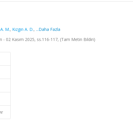
A. M.
,
Kızgın A. D.
,
...Daha Fazla
- 02 Kasım 2025, ss.116-117, (Tam Metin Bildiri)
ır