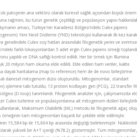
irçok patojenin ana vektörü olarak küresel sağlık açısından büyük önem
sına rağmen, bu türün genetik çeşitliliği ve popülasyon yapısı hakkında
çalışmanın amacı, Türkiye'nin Karadeniz Bölgesi'ndeki Culex pipiens
genom) Yeni Nesil Dizileme (YND) teknolojisi kullanarak ilk kez karak
 genelindeki Culex soy hatları arasındaki filogenetik yerini ve evrimse
i'ndeki farklı lokasyonlardan 5 adet ergin Culex pipiens örneği toplandı
apıldı ve DNA saflığı kontrol edildi. Her bir örnek için Illumina
ık 20 milyon ham okuma elde edildi. Elde edilen ham veriler, kalite
a dayalı haritalama (map to reference) hem de de novo birleştirme
apalı dairesel mitogenom dizisi oluşturuldu. Mitogenomlar, standart
on) işlemine tabi tutuldu; 13 protein kodlayan gen (PCG), 22 transfer 
lgesi (D-loop) tanımlandı. Filogenetik analizler için, çalışmamızda el
 Culex türlerine ve popülasyonlarına ait mitogenom dizileri birleştirild
 kullanılarak, Maksimum Olabilirlik (ML) metodu ile filogenetik ağaç oluş
 örneğinin tam mitogenomları başarılı bir şekilde elde edilmiştir.
in 15,584 bp ile 15,604 bp arasında değiştiği belirlenmiştir. Nükleotid
larak yüksek bir A+T içeriği (%78.2) göstermiştir. Tüm mitogenomlar,