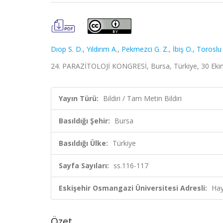
Dıop S. D.
,
Yıldırım A.
,
Pekmezci G. Z.
,
İbiş O.
,
Toroslu 
24. PARAZİTOLOJİ KONGRESİ, Bursa, Türkiye, 30 Ekim 
Yayın Türü:
Bildiri / Tam Metin Bildiri
Basıldığı Şehir:
Bursa
Basıldığı Ülke:
Türkiye
Sayfa Sayıları:
ss.116-117
Eskişehir Osmangazi Üniversitesi Adresli:
Hay
Özet