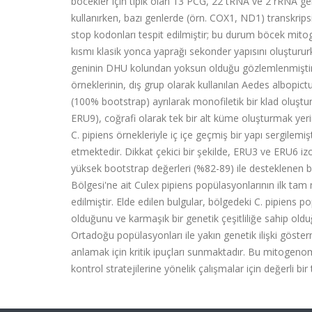
böcekler için tipik olan 13 PCG, 22 tRNA ve 2 rRNA ge
kullanırken, bazı genlerde (örn. COX1, ND1) transkrip
stop kodonları tespit edilmiştir; bu durum böcek mitog
kısmı klasik yonca yaprağı sekonder yapısını oluştur
geninin DHU kolundan yoksun olduğu gözlemlenmiştir. 
örneklerinin, dış grup olarak kullanılan Aedes albopictu
(100% bootstrap) ayrılarak monofiletik bir klad oluşt
ERU9), coğrafi olarak tek bir alt küme oluşturmak yerin
C. pipiens örnekleriyle iç içe geçmiş bir yapı sergilemi
etmektedir. Dikkat çekici bir şekilde, ERU3 ve ERU6 izo
yüksek bootstrap değerleri (%82-89) ile desteklenen bir
Bölgesi'ne ait Culex pipiens popülasyonlarının ilk tam
edilmiştir. Elde edilen bulgular, bölgedeki C. pipiens 
olduğunu ve karmaşık bir genetik çeşitliliğe sahip old
Ortadoğu popülasyonları ile yakın genetik ilişki göster
anlamak için kritik ipuçları sunmaktadır. Bu mitogenom
kontrol stratejilerine yönelik çalışmalar için değerli bir