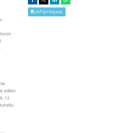
Atıf İçin Kopyala
ki
terize
l
.
RNA
de edilen
i. 13
turuldu.