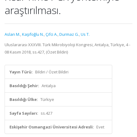
araştırılması.
Aslan M.
,
Kaşifoğlu N.
,
Çifci A.
,
Durmaz G.
,
Us T.
Uluslararası XXXVIII. Türk Mikrobiyoloji Kongresi, Antalya, Türkiye, 4 -
08 Kasım 2018, ss.427, (Özet Bildiri)
Yayın Türü:
Bildiri / Özet Bildiri
Basıldığı Şehir:
Antalya
Basıldığı Ülke:
Türkiye
Sayfa Sayıları:
ss.427
Eskişehir Osmangazi Üniversitesi Adresli:
Evet