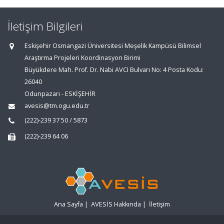
İletişim Bilgileri
Eskişehir Osmangazi Üniversitesi Meşelik Kampüsü Bilimsel
Araştırma Projeleri Koordinasyon Birimi
Büyükdere Mah. Prof. Dr. Nabi AVCI Bulvarı No: 4 Posta Kodu:
26040
Odunpazarı - ESKİŞEHİR
avesis@tm.ogu.edu.tr
(222)-239 37 50 / 5873
(222)-239 64 06
Ana Sayfa
|
AVESİS Hakkında
|
İletişim