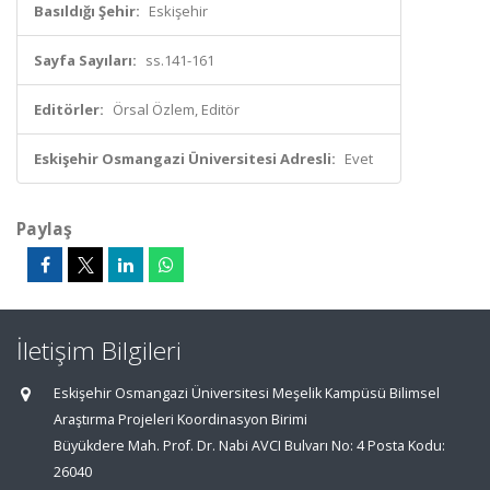
Basıldığı Şehir:
Eskişehir
Sayfa Sayıları:
ss.141-161
Editörler:
Örsal Özlem, Editör
Eskişehir Osmangazi Üniversitesi Adresli:
Evet
Paylaş
İletişim Bilgileri
Eskişehir Osmangazi Üniversitesi Meşelik Kampüsü Bilimsel
Araştırma Projeleri Koordinasyon Birimi
Büyükdere Mah. Prof. Dr. Nabi AVCI Bulvarı No: 4 Posta Kodu:
26040