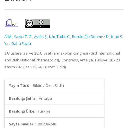
Al M.
,
Yazıcı Z. G.
,
Aydın Ş.
,
Kılıç Tatlıcı C.
,
Burukoğlu Dönmez D.
,
İnan S.
Y.
,
...Daha Fazla
3.Uluslararası ve 28. Ulusal Farmakoloji Kongresi / 3rd International
and 28th National Pharmacology Congress, Antalya, Türkiye, 20 - 23
Kasım 2025, ss.239-240, (Özet Bildiri)
Yayın Türü:
Bildiri / Özet Bildiri
Basıldığı Şehir:
Antalya
Basıldığı Ülke:
Türkiye
Sayfa Sayıları:
ss.239-240