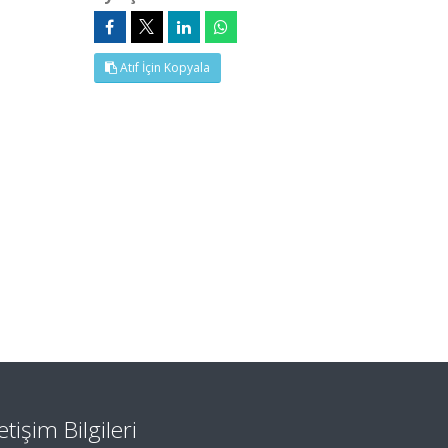
Atıf İçin Kopyala
letişim Bilgileri