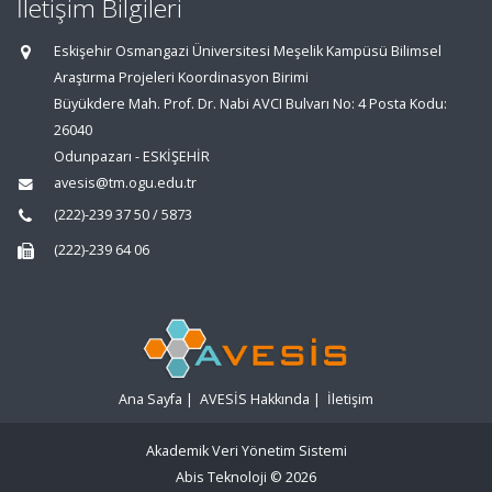
İletişim Bilgileri
Eskişehir Osmangazi Üniversitesi Meşelik Kampüsü Bilimsel
Araştırma Projeleri Koordinasyon Birimi
Büyükdere Mah. Prof. Dr. Nabi AVCI Bulvarı No: 4 Posta Kodu:
26040
Odunpazarı - ESKİŞEHİR
avesis@tm.ogu.edu.tr
(222)-239 37 50 / 5873
(222)-239 64 06
Ana Sayfa
|
AVESİS Hakkında
|
İletişim
Akademik Veri Yönetim Sistemi
Abis Teknoloji
© 2026