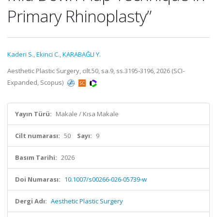
Primary Rhinoplasty”
Kaderi S.
,
Ekinci C.
,
KARABAĞLI Y.
Aesthetic Plastic Surgery, cilt.50, sa.9, ss.3195-3196, 2026 (SCI-
Expanded, Scopus)
Yayın Türü:
Makale / Kısa Makale
Cilt numarası:
50
Sayı:
9
Basım Tarihi:
2026
Doi Numarası:
10.1007/s00266-026-05739-w
Dergi Adı:
Aesthetic Plastic Surgery