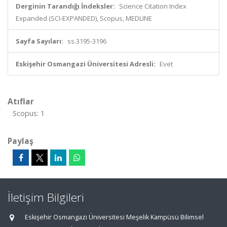
Derginin Tarandığı İndeksler:
Science Citation Index
Expanded (SCI-EXPANDED), Scopus, MEDLINE
Sayfa Sayıları:
ss.3195-3196
Eskişehir Osmangazi Üniversitesi Adresli:
Evet
Atıflar
Scopus: 1
Paylaş
İletişim Bilgileri
Eskişehir Osmangazi Üniversitesi Meşelik Kampüsü Bilimsel