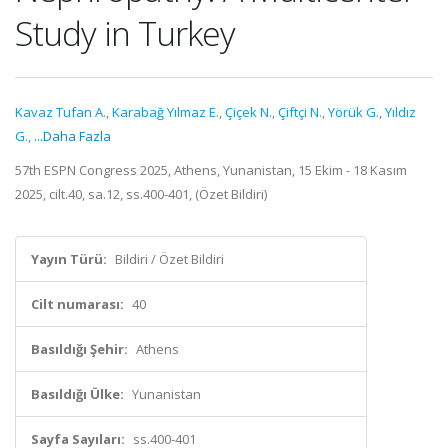
Study in Turkey
Kavaz Tufan A.
,
Karabağ Yılmaz E.
,
Çiçek N.
,
Çiftçi N.
,
Yörük G.
,
Yıldız
G.
,
...Daha Fazla
57th ESPN Congress 2025, Athens, Yunanistan, 15 Ekim - 18 Kasım
2025, cilt.40, sa.12, ss.400-401, (Özet Bildiri)
Yayın Türü:
Bildiri / Özet Bildiri
Cilt numarası:
40
Basıldığı Şehir:
Athens
Basıldığı Ülke:
Yunanistan
Sayfa Sayıları:
ss.400-401