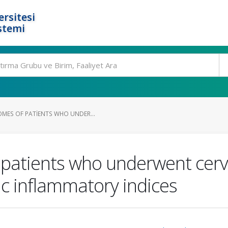
rsitesi
stemi
MES OF PATIENTS WHO UNDER...
patients who underwent cervi
ic inflammatory indices