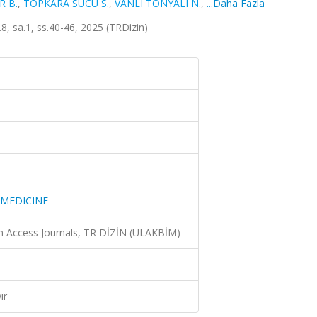
R B.
,
TOPKARA SUCU S.
,
VANLI TONYALI N.
,
...Daha Fazla
sa.1, ss.40-46, 2025 (TRDizin)
 MEDICINE
n Access Journals, TR DİZİN (ULAKBİM)
ır