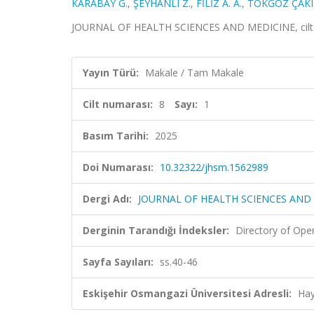
KARABAY G.
,
ŞEYHANLI Z.
,
FİLİZ A. A.
,
TOKGÖZ ÇAKI
JOURNAL OF HEALTH SCIENCES AND MEDICINE, cilt.8, 
Yayın Türü:
Makale / Tam Makale
Cilt numarası:
8
Sayı:
1
Basım Tarihi:
2025
Doi Numarası:
10.32322/jhsm.1562989
Dergi Adı:
JOURNAL OF HEALTH SCIENCES AND
Derginin Tarandığı İndeksler:
Directory of Ope
Sayfa Sayıları:
ss.40-46
Eskişehir Osmangazi Üniversitesi Adresli:
Hay