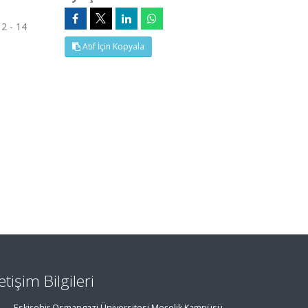
2 - 14
Atıf İçin Kopyala
letişim Bilgileri
Eskişehir Osmangazi Üniversitesi Meşelik Kampüsü