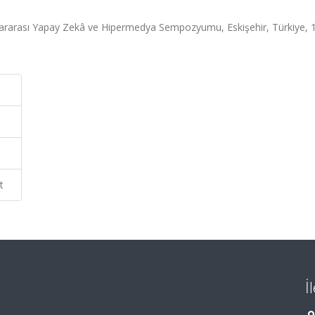
uslararası Yapay Zekâ ve Hipermedya Sempozyumu, Eskişehir, Türkiye, 1
t
İ