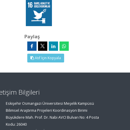
Paylaş
Atıf İçin Kopyala
letişim Bilgileri
Eskişehir Osmangazi Üniversitesi Meşelik Kampüsü
Bilimsel Araştırma Projeleri Koordinasyon Birimi
Büyükdere Mah. Prof. Dr. Nabi AVCI Bulvarı No: 4 Posta
Kodu: 26040