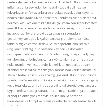
nedeniyle meme kanseri ile karışabilmektedir. Bunun yanında
inflamasyonla seyreden bu hastalık tedavi edilmez ise
tekrarlayan enfeksiyonlara ve oldukça büyük doku kaybına
neden olmaktadır. Bu nedenle tanı konulması ve erken tedavi
edilmesi oldukça önemlidir. Biz de çalışmamızda granülomatöz
mastitli hastaların tedavisinde cerrahi rezeksiyon sonrası
intraoperatif lokal steroid uygulamasının sonuçlarını
göstermeyi amaçladık. Çalışmamızda granülomatöz mastit
tanısı almış ve cerrahi tedavi ile intraoperatif lokal steroid
uygulanmış 39 olgunun hastane kayıtları ve dosyaları
retrospektif olarak incelendi. Olguların yaş, cinsiyet, radyolojik
ve laboratuvar bulguları, cerrahi yöntemleri, cerrahi sonrası
nüks oranları ve histopatolojik özellikleri not edildi. Başarı
oranları araştırıldı ve rezeksiyon sonrasında verilen intratekal
steroid tedavisinin nüksü azalttığı gözlendi. Bunun sonucunda
granülomatöz mastitlerin kesin tedavisi için cerrahi olarak geniş
veya total eksizyon ile intraoperatif lokal steroid uygulaması en
uygun tedavi olacağı kanaatine varılmıştır. Nadir olgularda apse
drenajı ile antibiyotik tedavisi etkin olmakla beraber,
kronikleşen ve komplike olmuş vakalarda cerrahi tedavi tercih