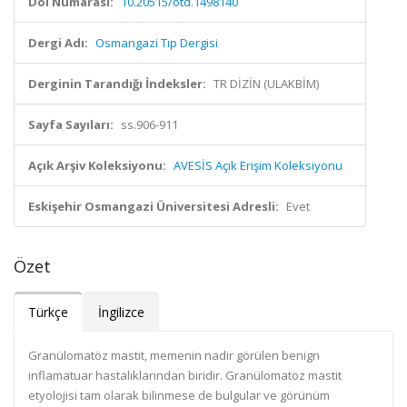
Doi Numarası:
10.20515/otd.1498140
Dergi Adı:
Osmangazi Tıp Dergisi
Derginin Tarandığı İndeksler:
TR DİZİN (ULAKBİM)
Sayfa Sayıları:
ss.906-911
Açık Arşiv Koleksiyonu:
AVESİS Açık Erişim Koleksiyonu
Eskişehir Osmangazi Üniversitesi Adresli:
Evet
Özet
Türkçe
İngilizce
Granülomatöz mastit, memenin nadir görülen benign
inflamatuar hastalıklarından biridir. Granülomatöz mastit
etyolojisi tam olarak bilinmese de bulgular ve görünüm