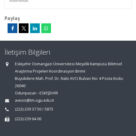
edilmelidir.
Paylaş
İletişim Bilgileri
Eskişehir Osmangazi Üniversitesi Meşelik Kampüsü Bilimsel
Araştırma Projeleri Koordinasyon Birimi
Büyükdere Mah. Prof. Dr. Nabi AVCI Bulvarı No: 4 Posta Kodu:
26040
Odunpazarı - ESKİŞEHİR
avesis@tm.ogu.edu.tr
(222)-239 37 50 / 5873
(222)-239 64 06