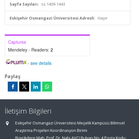
Sayfa Sayıları:
ss.1409-1443
Eskişehir Osmangazi Üniversitesi Adresli:
Hayır
Captures
Mendeley - Readers:
2
-
see details
Paylaş
İletişim Bilgileri
Eskişehir Osmangazi Üniversitesi Meşelik Kampüsü Bilimsel
Araştırma Projeleri Koordinasyon Birimi
Büyükdere Mah. Prof. Dr. Nabi AVCI Bulvarı No: 4 Posta Kodu: