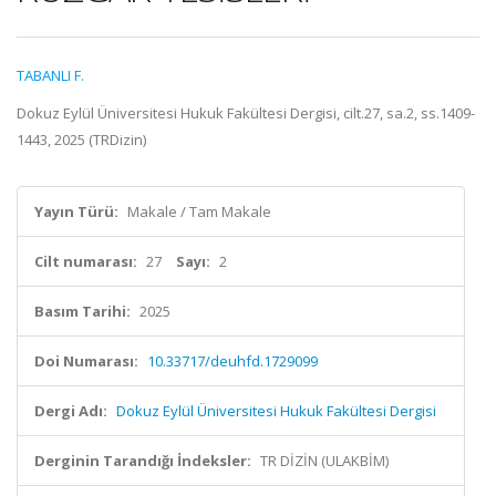
TABANLI F.
Dokuz Eylül Üniversitesi Hukuk Fakültesi Dergisi, cilt.27, sa.2, ss.1409-
1443, 2025 (TRDizin)
Yayın Türü:
Makale / Tam Makale
Cilt numarası:
27
Sayı:
2
Basım Tarihi:
2025
Doi Numarası:
10.33717/deuhfd.1729099
Dergi Adı:
Dokuz Eylül Üniversitesi Hukuk Fakültesi Dergisi
Derginin Tarandığı İndeksler:
TR DİZİN (ULAKBİM)