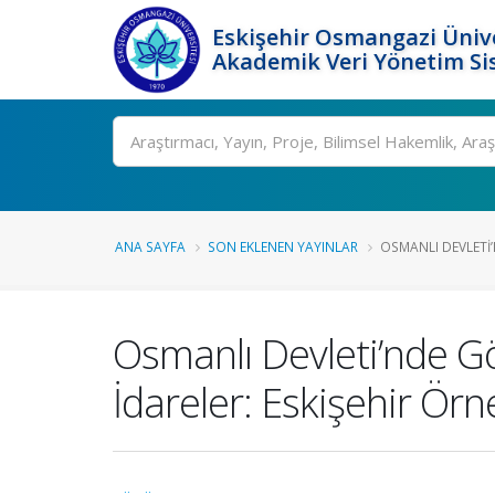
Eskişehir Osmangazi Ünive
Akademik Veri Yönetim Si
Ara
ANA SAYFA
SON EKLENEN YAYINLAR
OSMANLI DEVLETI’
Osmanlı Devleti’nde G
İdareler: Eskişehir Örn