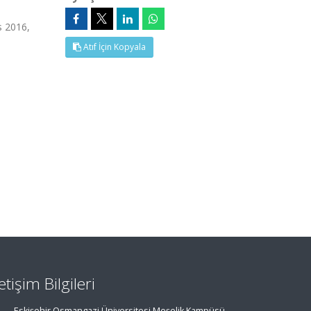
s 2016,
Atıf İçin Kopyala
letişim Bilgileri
Eskişehir Osmangazi Üniversitesi Meşelik Kampüsü