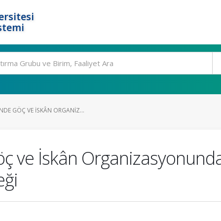
rsitesi
stemi
NDE GÖÇ VE İSKÂN ORGANIZ...
öç ve İskân Organizasyonunda
eği