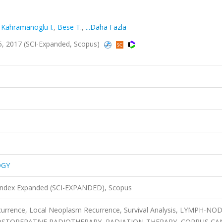
,
Kahramanoglu I.
,
Bese T.
,
...Daha Fazla
 2017 (SCI-Expanded, Scopus)
OGY
 Index Expanded (SCI-EXPANDED), Scopus
urrence, Local Neoplasm Recurrence, Survival Analysis, LYMPH-NO
 POSTOPERATIVE RADIOTHERAPY, RADIATION-THERAPY, CORPUS CA