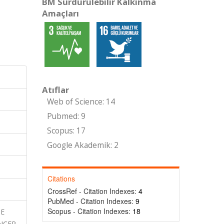
BM Sürdürülebilir Kalkınma
Amaçları
Atıflar
Web of Science: 14
Pubmed: 9
Scopus: 17
Google Akademik: 2
Citations
CrossRef - Citation Indexes:
4
PubMed - Citation Indexes:
9
Scopus - Citation Indexes:
18
DE
NCER,