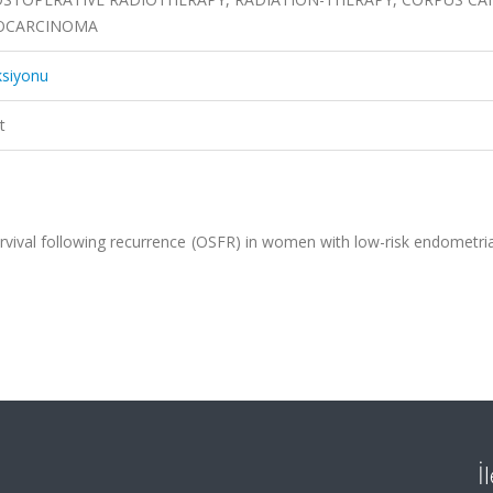
NOCARCINOMA
ksiyonu
t
urvival following recurrence (OSFR) in women with low-risk endometri
İ