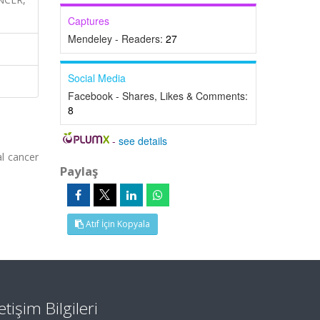
Captures
Mendeley - Readers:
27
Social Media
Facebook - Shares, Likes & Comments:
8
-
see details
al cancer
Paylaş
Atıf İçin Kopyala
letişim Bilgileri