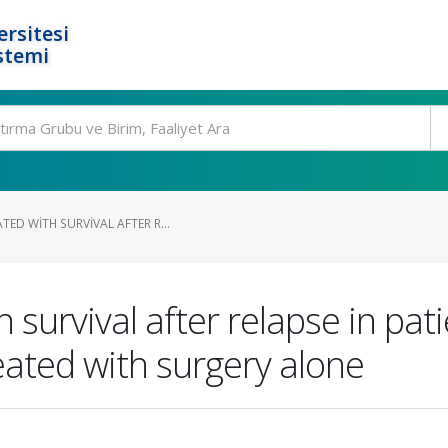
rsitesi
stemi
ED WITH SURVIVAL AFTER R...
 survival after relapse in pati
eated with surgery alone