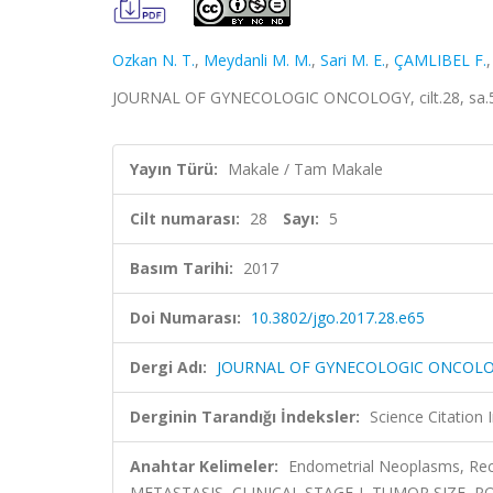
Ozkan N. T.
,
Meydanli M. M.
,
Sari M. E.
,
ÇAMLIBEL F.
JOURNAL OF GYNECOLOGIC ONCOLOGY, cilt.28, sa.5,
Yayın Türü:
Makale / Tam Makale
Cilt numarası:
28
Sayı:
5
Basım Tarihi:
2017
Doi Numarası:
10.3802/jgo.2017.28.e65
Dergi Adı:
JOURNAL OF GYNECOLOGIC ONCOL
Derginin Tarandığı İndeksler:
Science Citation
Anahtar Kelimeler:
Endometrial Neoplasms, Rec
METASTASIS, CLINICAL STAGE-I, TUMOR SIZE,