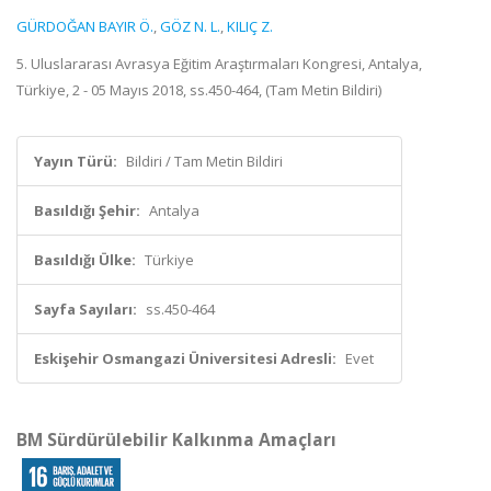
GÜRDOĞAN BAYIR Ö.
,
GÖZ N. L.
,
KILIÇ Z.
5. Uluslararası Avrasya Eğitim Araştırmaları Kongresi, Antalya,
Türkiye, 2 - 05 Mayıs 2018, ss.450-464, (Tam Metin Bildiri)
Yayın Türü:
Bildiri / Tam Metin Bildiri
Basıldığı Şehir:
Antalya
Basıldığı Ülke:
Türkiye
Sayfa Sayıları:
ss.450-464
Eskişehir Osmangazi Üniversitesi Adresli:
Evet
BM Sürdürülebilir Kalkınma Amaçları