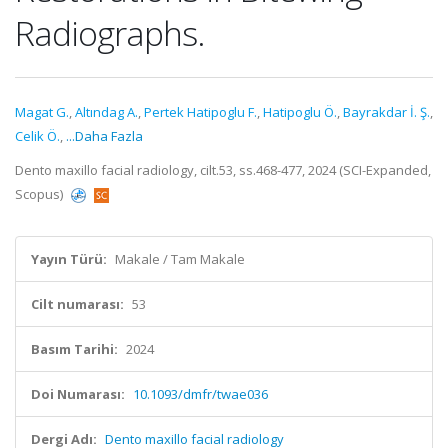
Radiographs.
Magat G.
,
Altındag A.
,
Pertek Hatipoglu F.
,
Hatipoglu Ö.
,
Bayrakdar İ. Ş.
,
Celik Ö.
,
...Daha Fazla
Dento maxillo facial radiology, cilt.53, ss.468-477, 2024 (SCI-Expanded,
Scopus)
Yayın Türü:
Makale / Tam Makale
Cilt numarası:
53
Basım Tarihi:
2024
Doi Numarası:
10.1093/dmfr/twae036
Dergi Adı:
Dento maxillo facial radiology