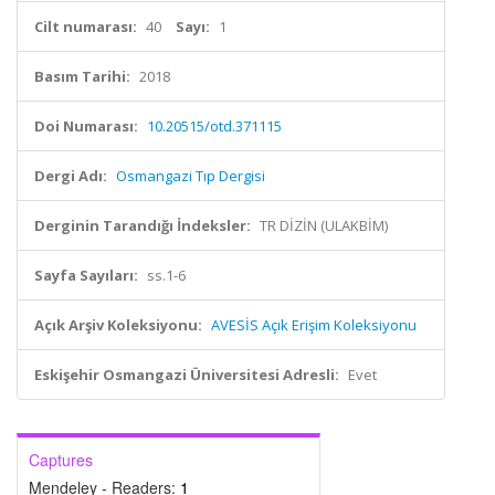
Cilt numarası:
40
Sayı:
1
Basım Tarihi:
2018
Doi Numarası:
10.20515/otd.371115
Dergi Adı:
Osmangazi Tıp Dergisi
Derginin Tarandığı İndeksler:
TR DİZİN (ULAKBİM)
Sayfa Sayıları:
ss.1-6
Açık Arşiv Koleksiyonu:
AVESİS Açık Erişim Koleksiyonu
Eskişehir Osmangazi Üniversitesi Adresli:
Evet
Captures
Mendeley - Readers:
1