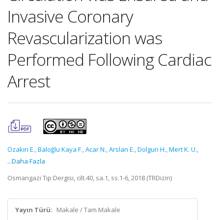
Invasive Coronary
Revascularization was
Performed Following Cardiac
Arrest
Özakın E.
,
Baloğlu Kaya F.
,
Acar N.
,
Arslan E.
,
Dolgun H.
,
Mert K. U.
,
...Daha Fazla
Osmangazi Tıp Dergisi, cilt.40, sa.1, ss.1-6, 2018 (TRDizin)
Yayın Türü:
Makale / Tam Makale