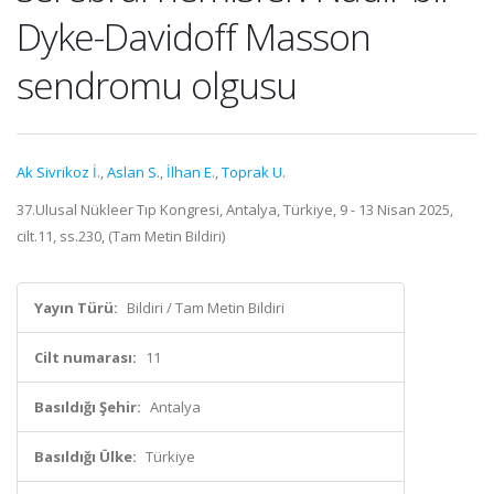
Dyke-Davidoff Masson
sendromu olgusu
Ak Sivrikoz İ.
,
Aslan S.
,
İlhan E.
,
Toprak U.
37.Ulusal Nükleer Tıp Kongresi, Antalya, Türkiye, 9 - 13 Nisan 2025,
cilt.11, ss.230, (Tam Metin Bildiri)
Yayın Türü:
Bildiri / Tam Metin Bildiri
Cilt numarası:
11
Basıldığı Şehir:
Antalya
Basıldığı Ülke:
Türkiye