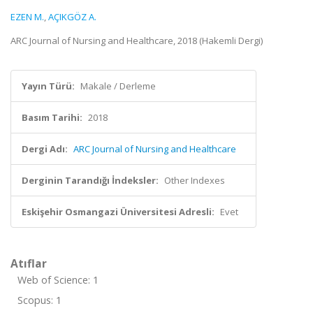
EZEN M.
,
AÇIKGÖZ A.
ARC Journal of Nursing and Healthcare, 2018 (Hakemli Dergi)
Yayın Türü:
Makale / Derleme
Basım Tarihi:
2018
Dergi Adı:
ARC Journal of Nursing and Healthcare
Derginin Tarandığı İndeksler:
Other Indexes
Eskişehir Osmangazi Üniversitesi Adresli:
Evet
Atıflar
Web of Science: 1
Scopus: 1