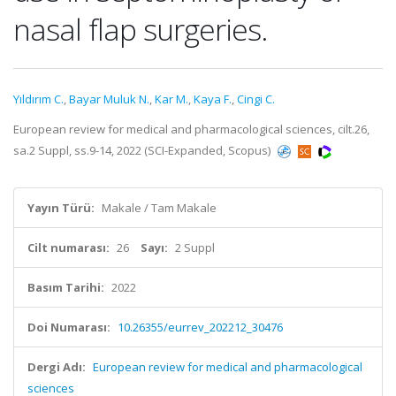
nasal flap surgeries.
Yıldırım C.
,
Bayar Muluk N.
,
Kar M.
,
Kaya F.
,
Cingi C.
European review for medical and pharmacological sciences, cilt.26,
sa.2 Suppl, ss.9-14, 2022 (SCI-Expanded, Scopus)
Yayın Türü:
Makale / Tam Makale
Cilt numarası:
26
Sayı:
2 Suppl
Basım Tarihi:
2022
Doi Numarası:
10.26355/eurrev_202212_30476
Dergi Adı:
European review for medical and pharmacological
sciences