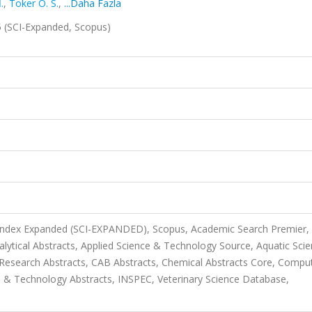
.
,
Toker Ö. S.
,
...Daha Fazla
5 (SCI-Expanded, Scopus)
 Index Expanded (SCI-EXPANDED), Scopus, Academic Search Premier,
alytical Abstracts, Applied Science & Technology Source, Aquatic Sci
y Research Abstracts, CAB Abstracts, Chemical Abstracts Core, Compu
e & Technology Abstracts, INSPEC, Veterinary Science Database,