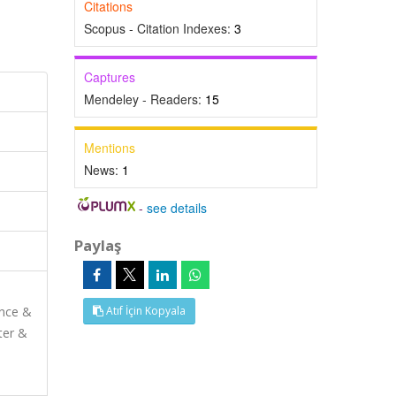
Citations
Scopus - Citation Indexes:
3
Captures
Mendeley - Readers:
15
Mentions
News:
1
-
see details
Paylaş
ence &
Atıf İçin Kopyala
ter &