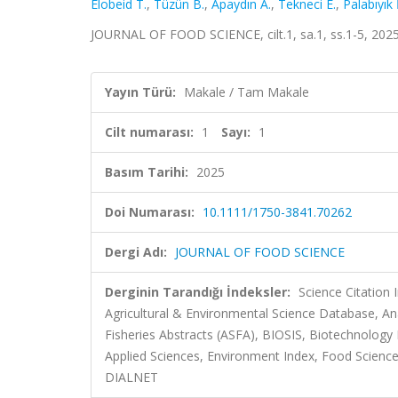
Elobeid T.
,
Tüzün B.
,
Apaydın A.
,
Tekneci E.
,
Palabıyık İ
JOURNAL OF FOOD SCIENCE, cilt.1, sa.1, ss.1-5, 202
Yayın Türü:
Makale / Tam Makale
Cilt numarası:
1
Sayı:
1
Basım Tarihi:
2025
Doi Numarası:
10.1111/1750-3841.70262
Dergi Adı:
JOURNAL OF FOOD SCIENCE
Derginin Tarandığı İndeksler:
Science Citation
Agricultural & Environmental Science Database, An
Fisheries Abstracts (ASFA), BIOSIS, Biotechnolog
Applied Sciences, Environment Index, Food Scienc
DIALNET