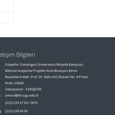
letişim Bilgileri
Eskişehir Osmangazi Üniversitesi Meşelik Kampüsü
Bilimsel Araştırma Projeleri Koordinasyon Birimi
Büyükdere Mah. Prof. Dr. Nabi AVCI Bulvarı No: 4 Posta
Kodu: 26040
Odunpazarı - ESKİŞEHİR
avesis@tm.ogu.edu.tr
(222)-239 37 50 / 5873
(222)-239 64 06