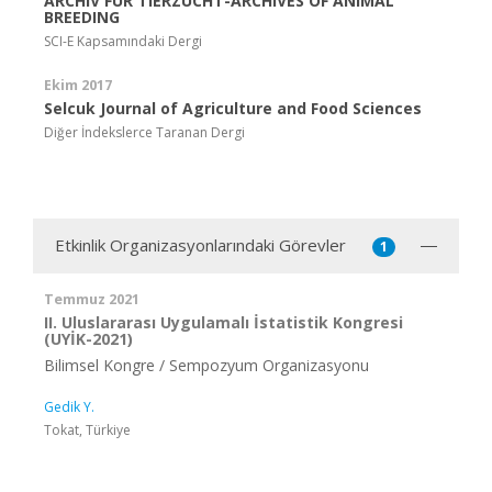
ARCHIV FUR TIERZUCHT-ARCHIVES OF ANIMAL
BREEDING
SCI-E Kapsamındaki Dergi
Ekim 2017
Selcuk Journal of Agriculture and Food Sciences
Diğer İndekslerce Taranan Dergi
Etkinlik Organizasyonlarındaki Görevler
1
Temmuz 2021
II. Uluslararası Uygulamalı İstatistik Kongresi
(UYİK-2021)
Bilimsel Kongre / Sempozyum Organizasyonu
Gedik Y.
Tokat, Türkiye