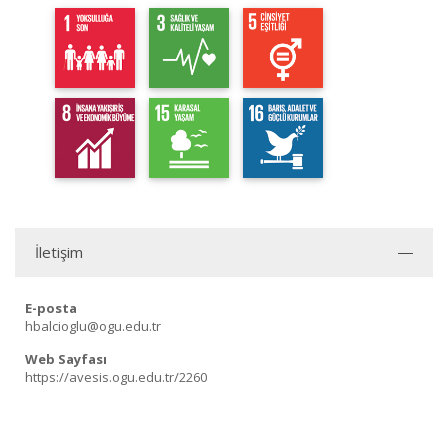
İletişim
E-posta
hbalcioglu@ogu.edu.tr
Web Sayfası
https://avesis.ogu.edu.tr/2260