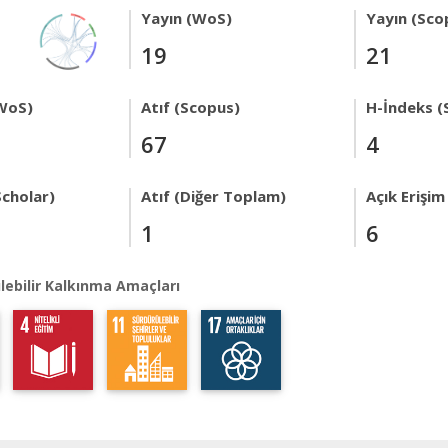
Yayın (WoS)
Yayın (Sco
19
21
WoS)
Atıf (Scopus)
H-İndeks (
67
4
Scholar)
Atıf (Diğer Toplam)
Açık Erişim
1
6
lebilir Kalkınma Amaçları