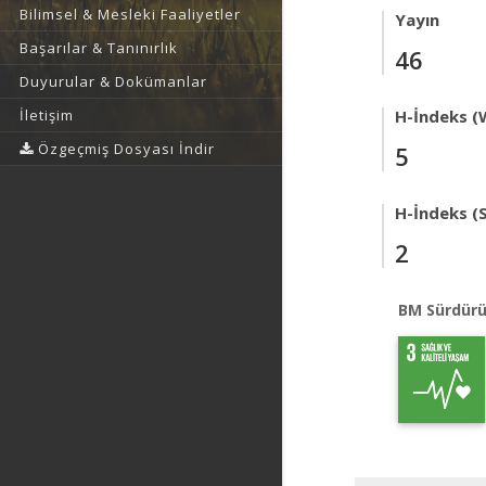
Bilimsel & Mesleki Faaliyetler
Yayın
Başarılar & Tanınırlık
46
Duyurular & Dokümanlar
İletişim
H-İndeks (
Özgeçmiş Dosyası İndir
5
H-İndeks (
2
BM Sürdürü