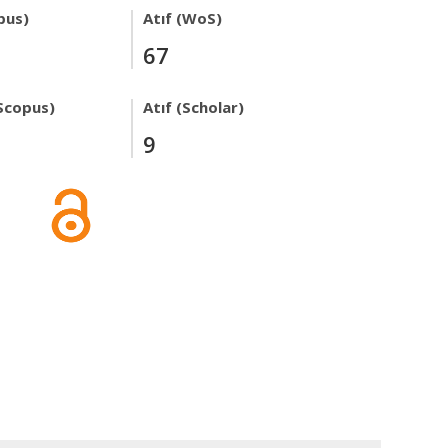
pus)
Atıf (WoS)
67
Scopus)
Atıf (Scholar)
9