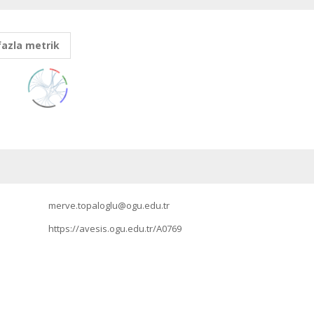
fazla metrik
merve.topaloglu@ogu.edu.tr
https://avesis.ogu.edu.tr/A0769