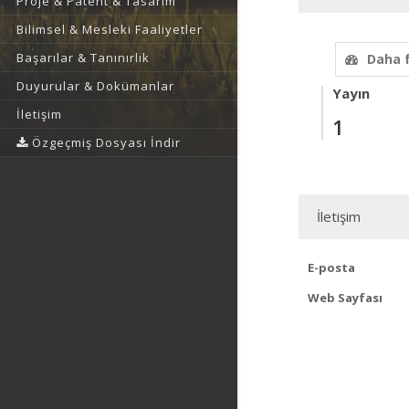
Proje & Patent & Tasarım
Bilimsel & Mesleki Faaliyetler
Başarılar & Tanınırlık
Daha 
Duyurular & Dokümanlar
Yayın
İletişim
1
Özgeçmiş Dosyası İndir
İletişim
E-posta
Web Sayfası