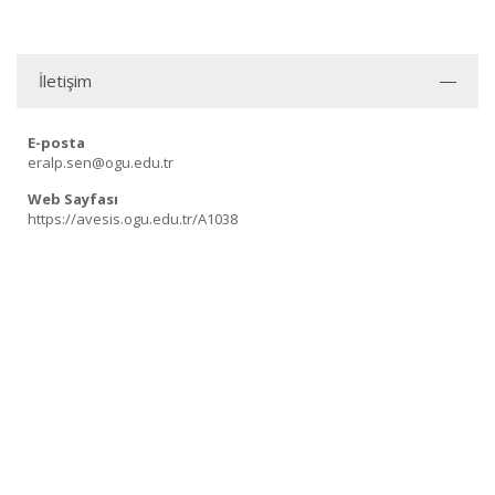
İletişim
E-posta
eralp.sen@ogu.edu.tr
Web Sayfası
https://avesis.ogu.edu.tr/A1038