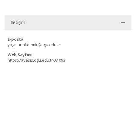
İletişim
E-posta
yagmur.akdemir@ogu.edu.tr
Web Sayfası
https://avesis.ogu.edu.tr/A1093