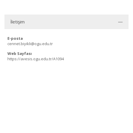
İletişim
E-posta
cennet.biyikli@ogu.edu.tr
Web Sayfası
https://avesis.ogu.edu.tr/A1094