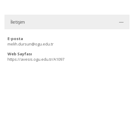
İletişim
E-posta
melih.dursun@ogu.edu.tr
Web Sayfası
https://avesis.ogu.edu.tr/A1097