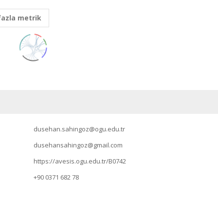
fazla metrik
dusehan.sahingoz@ogu.edu.tr
dusehansahingoz@gmail.com
https://avesis.ogu.edu.tr/B0742
+90 0371 682 78