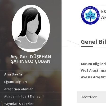
Es
A
Genel Bil
Arş. Gör. DÜŞEHAN
ŞAHİNGÖZ ÇOBAN
Kurum Bilgileri
WoS Araştırma 
Ana Sayfa
Avesis Araştır
Eğitim Bilgileri
Araştırma Alanları
Akademik İdari Deneyim
Metrikler
Yayınlar & Eserler