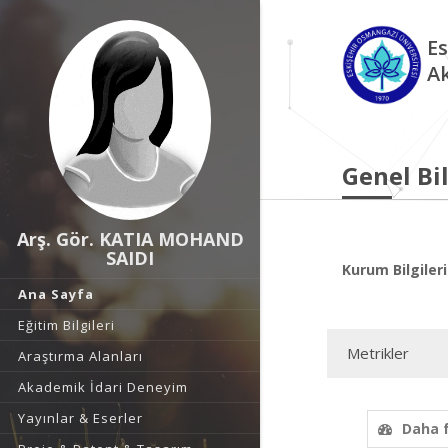
Es
A
Genel Bil
Arş. Gör. KATIA MOHAND
SAIDI
Kurum Bilgileri
Ana Sayfa
Eğitim Bilgileri
Metrikler
Araştırma Alanları
Akademik İdari Deneyim
Yayınlar & Eserler
Daha 