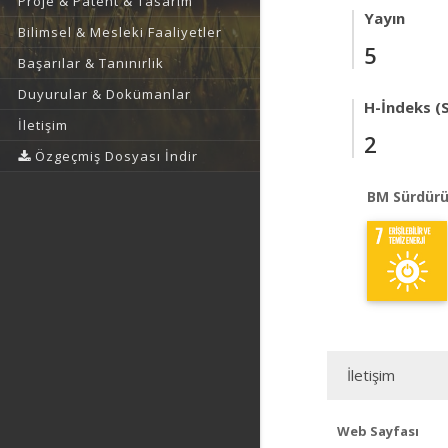
Proje & Patent & Tasarım
Yayın
Bilimsel & Mesleki Faaliyetler
5
Başarılar & Tanınırlık
Duyurular & Dokümanlar
H-İndeks (
İletişim
2
Özgeçmiş Dosyası İndir
BM Sürdürü
İletişim
Web Sayfası