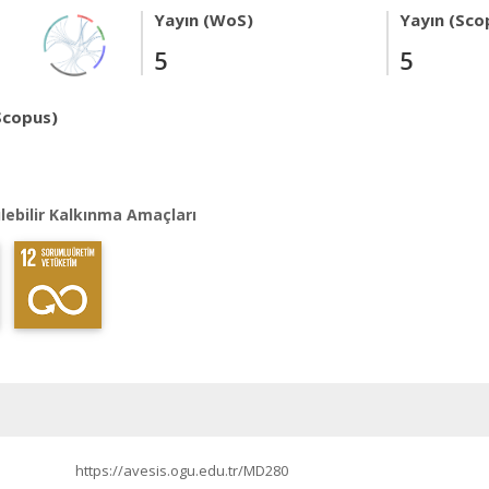
Yayın (WoS)
Yayın (Sco
5
5
Scopus)
lebilir Kalkınma Amaçları
https://avesis.ogu.edu.tr/MD280