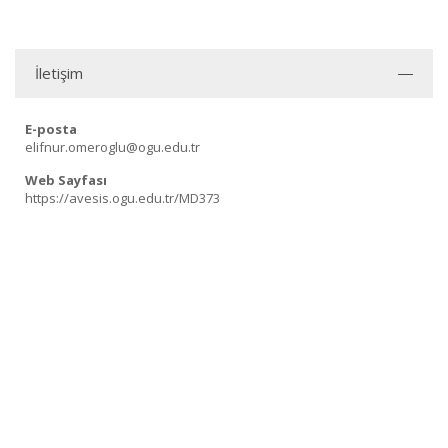
İletişim
E-posta
elifnur.omeroglu@ogu.edu.tr
Web Sayfası
https://avesis.ogu.edu.tr/MD373